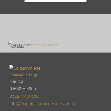
»
Kollektion
»
Manu Schmuck
Markt 2
01662 Meißen
03521 | 459610
info@diegoldschmiede-meissen.de