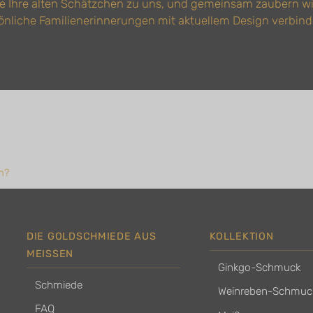
ie Ihre alten Schätzchen zu uns, und gemeinsam zaubern w
önliche Familienerinnerungen mit aktuellem Design verbind
m?
DIE GOLDSCHMIEDE AUS
KOLLEKTION
MEISSEN
Ginkgo-Schmuck
Schmiede
Weinreben-Schmuc
FAQ