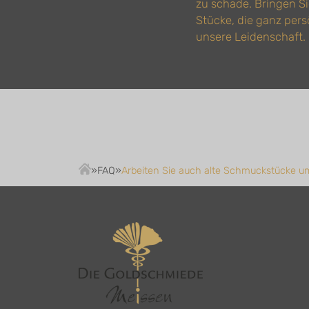
zu schade. Bringen S
Stücke, die ganz pers
unsere Leidenschaft.
»
FAQ
»
Arbeiten Sie auch alte Schmuckstücke u