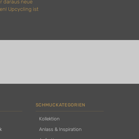
ir daraus neue
en! Upcycling ist
SCHMUCKATEGORIEN
Kollektion
k
Anlass & Inspiration