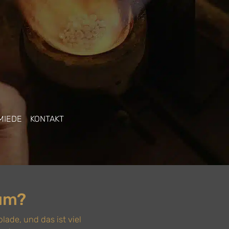
MIEDE
KONTAKT
 um?
lade, und das ist viel