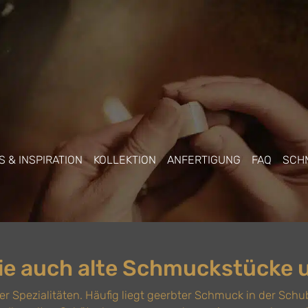
 & INSPIRATION
KOLLEKTION
ANFERTIGUNG
FAQ
SCH
Sie auch alte Schmuckstücke
rer Spezialitäten. Häufig liegt geerbter Schmuck in der Schub